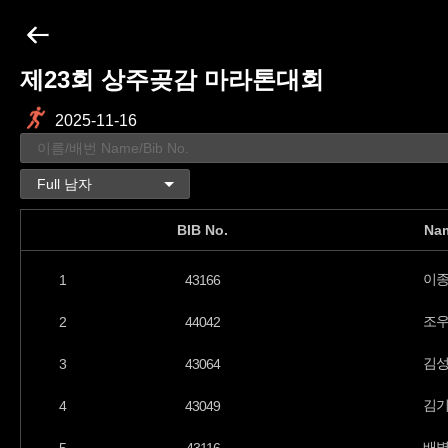
제23회 상주곶감 마라톤대회
2025-11-16
BIB No.
Na
이
1
43166
조
2
44042
김
3
43064
김
4
43049
배