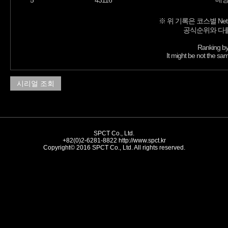
5
43116
※ 위 기록은 코스별 Net
공식순위와 다를
Ranking by
It might be not the sam
시리얼 조회
SPCT Co., Ltd.
+82(0)2-6281-8822
http://www.spct.kr
Copyright© 2016 SPCT Co., Ltd. All rights reserved.
//-->