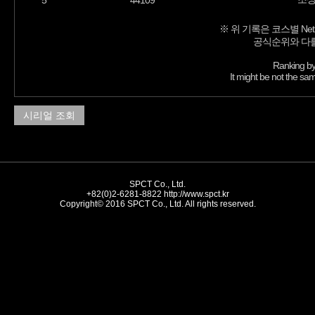
5
44109
※ 위 기록은 코스별 Net
공식순위와 다를
Ranking by
It might be not the sam
시리얼 조회
SPCT Co., Ltd.
+82(0)2-6281-8822
http://www.spct.kr
Copyright© 2016 SPCT Co., Ltd. All rights reserved.
//-->