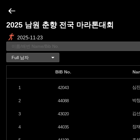
2025 남원 춘향 전국 마라톤대회
2025-11-23
BIB No.
Na
심
1
42043
박
2
44088
김
3
43020
장
4
44035
조