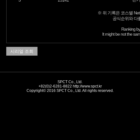
5
23141
※ 위 기록은 코스별 Net
공식순위와 다를
Ranking by
It might be not the sam
시리얼 조회
SPCT Co., Ltd.
+82(0)2-6281-8822
http://www.spct.kr
Copyright© 2016 SPCT Co., Ltd. All rights reserved.
//-->