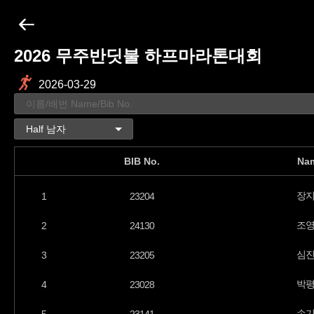
2026 무주반딧불 하프마라톤대회
2026-03-29
BIB No.
Na
장
1
23204
조
2
24130
심
3
23205
박
4
23028
손