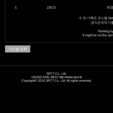
최
5
23573
※ 위 기록은 코스별 Net
공식순위와 다를
Ranking by
It might be not the sam
시리얼 조회
SPCT Co., Ltd.
+82(0)2-6281-8822
http://www.spct.kr
Copyright© 2016 SPCT Co., Ltd. All rights reserved.
//-->