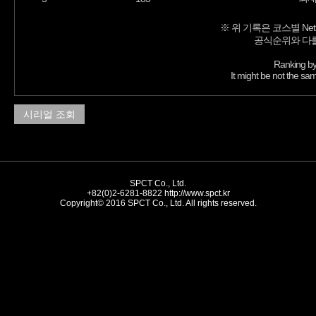
※ 위 기록은 코스별 Net
공식순위와 다를
Ranking by
It might be not the sam
시리얼 조회
SPCT Co., Ltd.
+82(0)2-6281-8822
http://www.spct.kr
Copyright© 2016 SPCT Co., Ltd. All rights reserved.
//-->