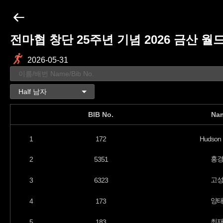
전마협 창단 25주년 기념 2026 금산 
2026-05-31
BIB No.
Na
1
172
Hudson 
홍
2
5351
고
3
6323
양
4
173
최
5
183