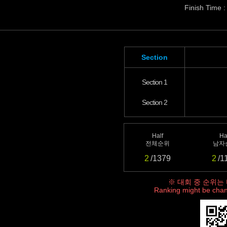
Finish Time :
Section
Section 1
Section 2
Half
Ha
전체순위
남자
2
/1379
2
/1
※ 대회 중 순위는
Ranking might be chan