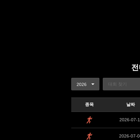
전마
SELECT * FROM events where userid='run10
종목
날짜
2026-07-1
2026-07-0